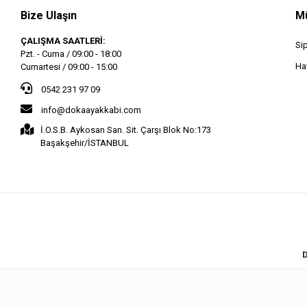
Bize Ulaşın
Mü
ÇALIŞMA SAATLERİ:
Si
Pzt. - Cuma / 09:00 - 18:00
Hav
Cumartesi / 09:00 - 15:00
0542 231 97 09
info@dokaayakkabi.com
İ.O.S.B. Aykosan San. Sit. Çarşı Blok No:173
Başakşehir/İSTANBUL
D