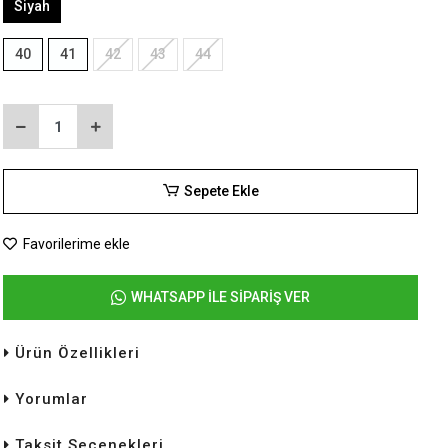
Siyah
40
41
42
43
44
Sepete Ekle
Favorilerime ekle
WHATSAPP İLE SİPARİŞ VER
Ürün Özellikleri
Yorumlar
Taksit Seçenekleri