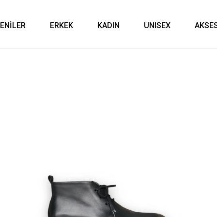
YENİLER
ERKEK
KADIN
UNISEX
AKSE
edi Kartına Vade Farksız 3 Taksit!
Güvenli Alışveriş