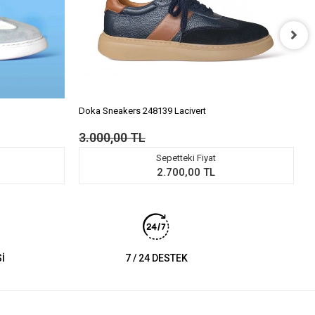
Doka Sneakers 248139 Lacivert
D
3.000,00 TL
3
Sepetteki Fiyat
2.700,00 TL
İ
7 / 24 DESTEK