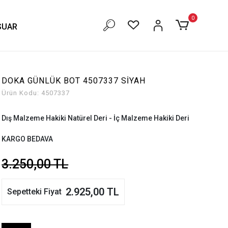
0
SUAR
Ücretsiz Kargo!
Kredi Kartına Vade Farksız 3 Taksit!
DOKA GÜNLÜK BOT 4507337 SİYAH
Ürün Kodu:
4507337
Dış Malzeme Hakiki Natürel Deri - İç Malzeme Hakiki Deri
KARGO BEDAVA
3.250,00 TL
2.925,00 TL
Sepetteki Fiyat